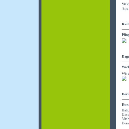
Viel
Riede
Pfin
Dagm
Woc
Wir 
Doris
Hun
Hallo
Unser
Mit 
Dori