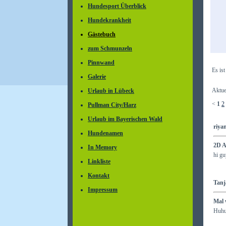
Hundesport Überblick
Hundekrankheit
Gästebuch
zum Schmunzeln
Pinnwand
Es is
Galerie
Aktue
Urlaub in Lübeck
<
1
2
Pullman City/Harz
Urlaub im Bayerischen Wald
riya
Hundenamen
2D A
In Memory
hi gu
Linkliste
Kontakt
Tanj
Impressum
Mal 
Huhu,