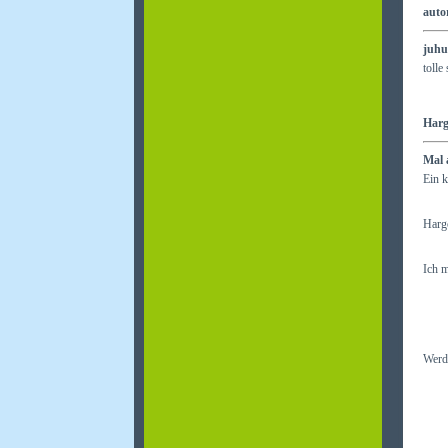
autor
juhu
tolle
Harg
Mal 
Ein 
Hargo
Ich m
Werde