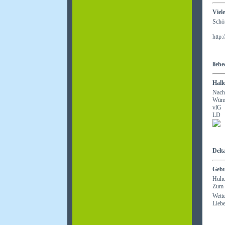
Viel
Schön
http
liebe
Hall
Nach 
Wünsc
vlG
LD
Delt
Gebu
Huhu
Zum 6
Wette
Liebe