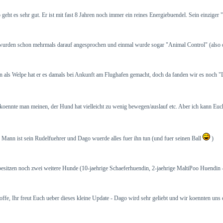
geht es sehr gut. Er ist mit fast 8 Jahren noch immer ein reines Energiebuendel. Sein einziger "M
urden schon mehrmals darauf angesprochen und einmal wurde sogar "Animal Control" (also der
 als Welpe hat er es damals bei Ankunft am Flughafen gemacht, doch da fanden wir es noch "Lus
oennte man meinen, der Hund hat vielleicht zu wenig bewegen/auslauf etc. Aber ich kann Euch v
Mann ist sein Rudelfuehrer und Dago wuerde alles fuer ihn tun (und fuer seinen Ball
)
esitzen noch zwei weitere Hunde (10-jaehrige Schaeferhuendin, 2-jaehrige MaltiPoo Huendin - 
offe, Ihr freut Euch ueber dieses kleine Update - Dago wird sehr geliebt und wir koennten uns 