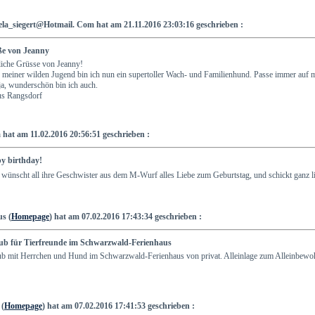
ela_siegert@Hotmail. Com hat am 21.11.2016 23:03:16 geschrieben :
e von Jeanny
liche Grüsse von Jeanny!
meiner wilden Jugend bin ich nun ein supertoller Wach- und Familienhund. Passe immer auf me
a, wunderschön bin ich auch.
us Rangsdorf
 hat am 11.02.2016 20:56:51 geschrieben :
y birthday!
wünscht all ihre Geschwister aus dem M-Wurf alles Liebe zum Geburtstag, und schickt ganz l
us (
Homepage
) hat am 07.02.2016 17:43:34 geschrieben :
ub für Tierfreunde im Schwarzwald-Ferienhaus
ub mit Herrchen und Hund im Schwarzwald-Ferienhaus von privat. Alleinlage zum Alleinbewo
 (
Homepage
) hat am 07.02.2016 17:41:53 geschrieben :