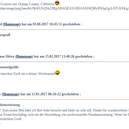
e Gruesse aus Orange County, California
[img]data:imag
l (
Homepage
) hat am 03.06.2017 10:45:51 geschrieben :
gstgruß
ar Hüter (
Homepage
) hat am 25.02.2017 13:40:26 geschrieben :
henendgrüße
wünschen Euch ein schönes Wochenende
 (
Homepage
) hat am 13.01.2017 08:20:22 geschrieben :
deausrüstung
! Zum ersten Mal habe ich Ihre Seite besucht und finde sie sehr toll. Danke für wunderschöne 
e Firma beschäftigt sich mit der Herstellung von professioneller Hundeausrüstung. Wenn Sie I
herzlichem Gruß
s