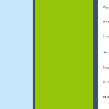
Dago 
Wir w
Schon
Nun k
Mein 
Wir b
Ich h