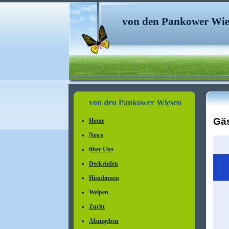
von den Pankower Wie
von den Pankower Wiesen
Gä
Home
News
über Uns
Deckrüden
Hündinnen
Welpen
Zucht
Abzugeben