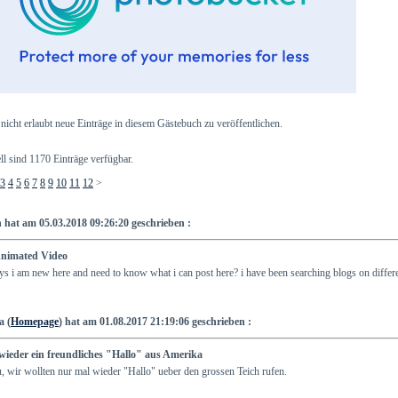
t nicht erlaubt neue Einträge in diesem Gästebuch zu veröffentlichen.
ll sind 1170 Einträge verfügbar.
3
4
5
6
7
8
9
10
11
12
>
n hat am 05.03.2018 09:26:20 geschrieben :
nimated Video
ys i am new here and need to know what i can post here? i have been searching blogs on different
a (
Homepage
) hat am 01.08.2017 21:19:06 geschrieben :
wieder ein freundliches "Hallo" aus Amerika
 wir wollten nur mal wieder "Hallo" ueber den grossen Teich rufen.