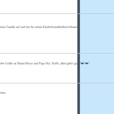
ine Familie auf und bin für meine Kinderfreundlichkeit bekannt.
iebe Grüße an Mama Bessy und Papa Sky. Hoffe, allen geht's gut. ?❤️?❤️?
hnen.