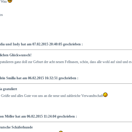
, Wau
os
dia und Indy hat am 07.02.2015 20:40:05 geschrieben :
lichen Glückwunsch!
ratulieren ganz doll zur Geburt der acht neuen Fellnasen, schön, dass alle wohl auf sind und e
lein Smilla hat am 06.02.2015 16:32:51 geschrieben :
a gratuliert
 Grüße und alles Gute von uns an die neue und zahlreiche Verwandtschaft
on Möller hat am 06.02.2015 11:24:04 geschrieben :
eutsche Schäferhunde