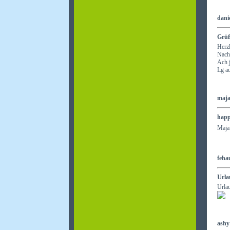
dani
Grüß
Herz
Nach 
Ach j
Lg a
maja
happ
Maja 
feha
Urla
Urla
ashy