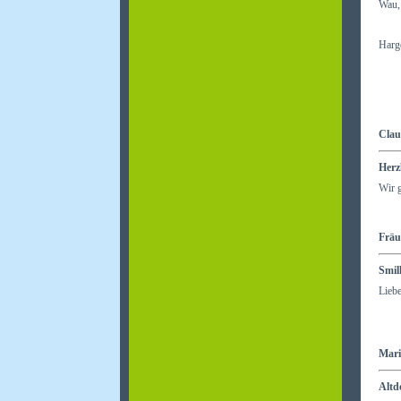
Wau
Harg
Clau
Herz
Wir g
Fräu
Smill
Liebe
Mari
Altd