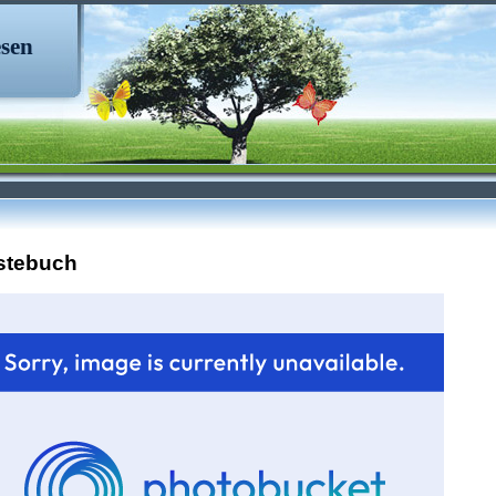
sen
stebuch