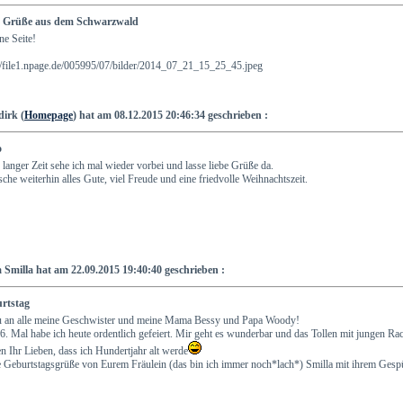
e Grüße aus dem Schwarzwald
e Seite!
://file1.npage.de/005995/07/bilder/2014_07_21_15_25_45.jpeg
dirk (
Homepage
) hat am 08.12.2015 20:46:34 geschrieben :
o
langer Zeit sehe ich mal wieder vorbei und lasse liebe Grüße da.
he weiterhin alles Gute, viel Freude und eine friedvolle Weihnachtszeit.
a Smilla hat am 22.09.2015 19:40:40 geschrieben :
rtstag
 an alle meine Geschwister und meine Mama Bessy und Papa Woody!
. Mal habe ich heute ordentlich gefeiert. Mir geht es wunderbar und das Tollen mit jungen 
n Ihr Lieben, dass ich Hundertjahr alt werde
 Geburtstagsgrüße von Eurem Fräulein (das bin ich immer noch*lach*) Smilla mit ihrem Gespü