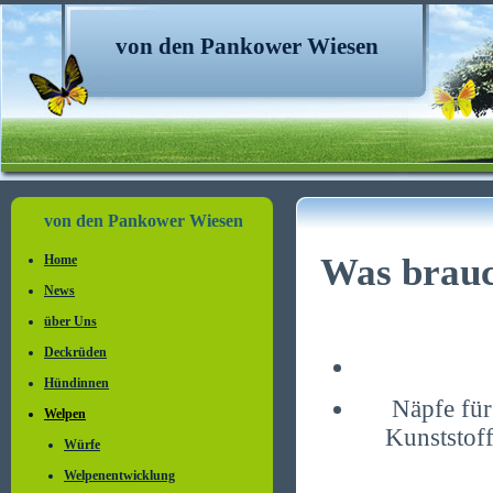
von den Pankower Wiesen
von den Pankower Wiesen
Was brauc
Home
News
über Uns
Deckrüden
Hündinnen
Näpfe für
Welpen
Kunststoff
Würfe
Welpenentwicklung