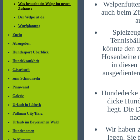
Welpenfutter
Was braucht ein Welpe im neuen
Zuhause
auch beim Zü
Der Welpe ist da
a
Wurfplanung
Spielzeug
Zucht
Tennisbäll
Abzugeben
könnte den ze
Hundesport Überblick
Hosenbeine m
Hundekrankheit
in diesen
Gästebuch
ausgedienten
zum Schmunzeln
Pinnwand
Hundedecke -
Galerie
dicke Hund
Urlaub in Lübeck
liegt. Die 
Pullman City/Harz
nac
Urlaub im Bayerischen Wald
Wir haben z
Hundenamen
legen. Sie
In Memory