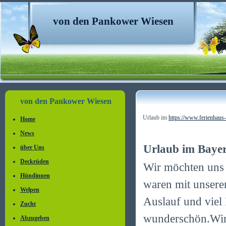
von den Pankower Wiesen
von den Pankower Wiesen
Urlaub im
https://www.ferienhaus-
Home
News
Urlaub im Baye
über Uns
Deckrüden
Wir möchten uns 
Hündinnen
waren mit unseren
Welpen
Auslauf und vie
Zucht
wunderschön.Wir 
Abzugeben