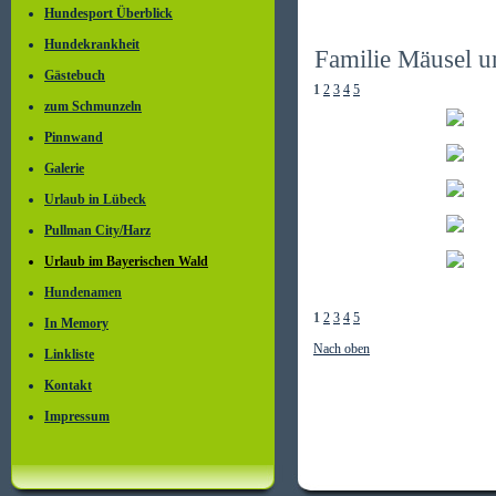
Hundesport Überblick
Hundekrankheit
Familie Mäusel 
Gästebuch
1
2
3
4
5
zum Schmunzeln
Pinnwand
Galerie
Urlaub in Lübeck
Pullman City/Harz
Urlaub im Bayerischen Wald
Hundenamen
1
2
3
4
5
In Memory
Nach oben
Linkliste
Kontakt
Impressum