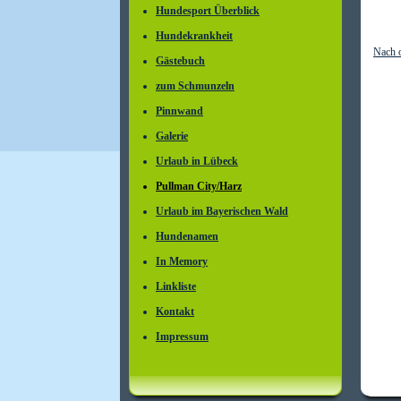
Hundesport Überblick
Hundekrankheit
Nach 
Gästebuch
zum Schmunzeln
Pinnwand
Galerie
Urlaub in Lübeck
Pullman City/Harz
Urlaub im Bayerischen Wald
Hundenamen
In Memory
Linkliste
Kontakt
Impressum