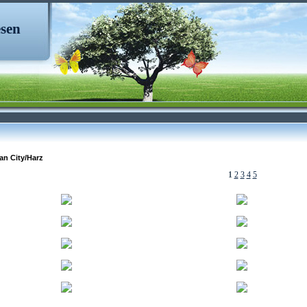
sen
an City/Harz
1
2
3
4
5