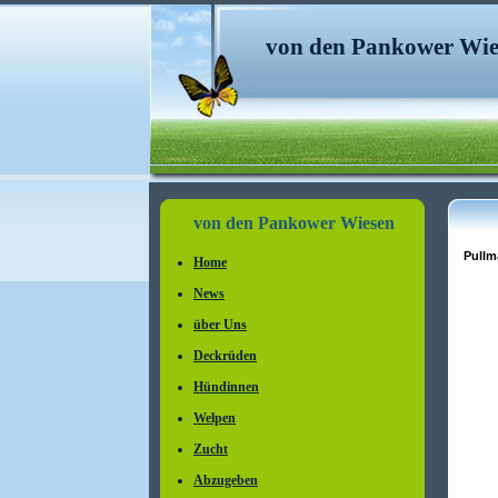
von den Pankower Wie
von den Pankower Wiesen
Pullm
Home
News
über Uns
Deckrüden
Hündinnen
Welpen
Zucht
Abzugeben