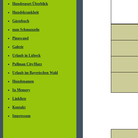
Hundesport Überblick
Hundekrankheit
Gästebuch
zum Schmunzeln
Pinnwand
Galerie
Urlaub in Lübeck
Pullman City/Harz
Urlaub im Bayerischen Wald
Hundenamen
In Memory
Linkliste
Kontakt
Impressum