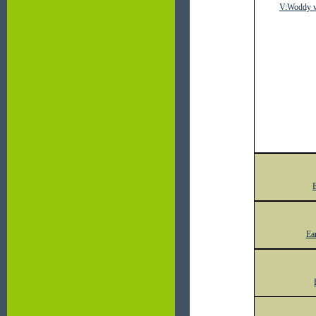
V:Woddy v
E
Ea