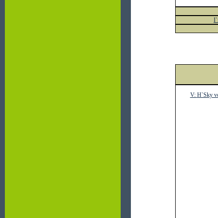
I
V:
H`Sky v