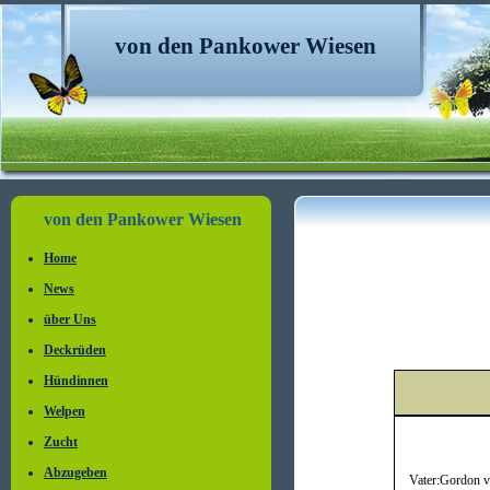
von den Pankower Wiesen
von den Pankower Wiesen
Home
News
über Uns
Deckrüden
Hündinnen
Welpen
Zucht
Abzugeben
Vater:
Gordon v