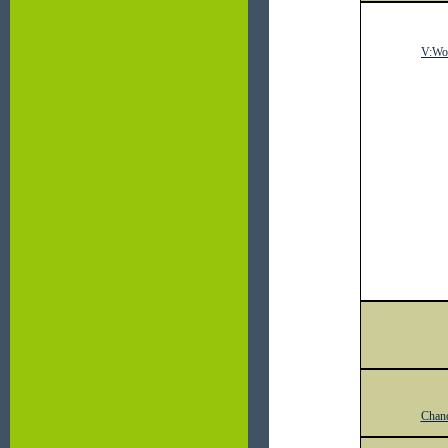
V:Wo
Chan