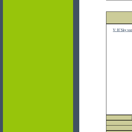
V:
H`Sky vom