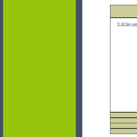
V:
H`Sky vom