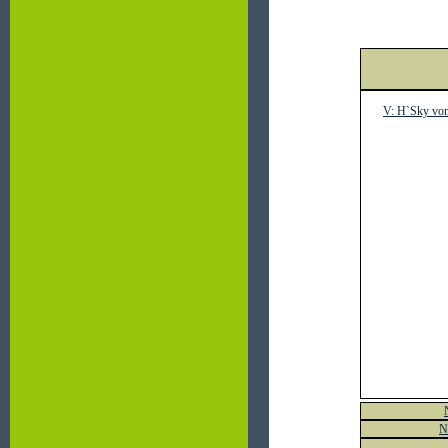
V:
H`Sky vom
N