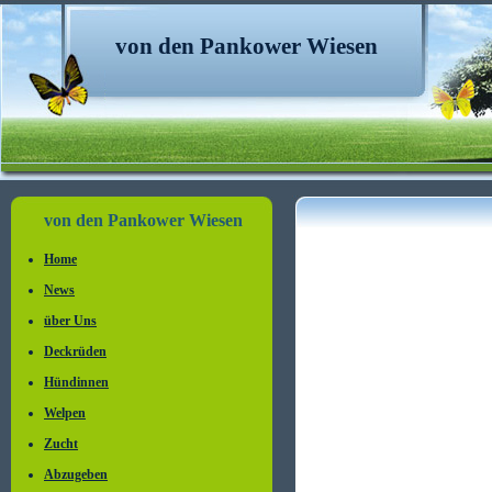
von den Pankower Wiesen
von den Pankower Wiesen
Home
News
über Uns
Deckrüden
Hündinnen
Welpen
Zucht
Abzugeben