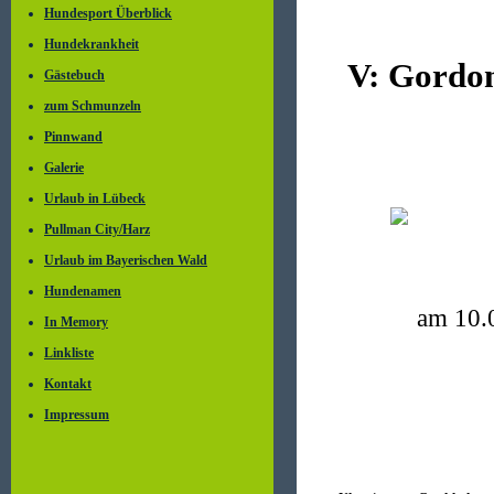
Hundesport Überblick
Hundekrankheit
V:
Gordon
Gästebuch
zum Schmunzeln
Pinnwand
Galerie
Urlaub in Lübeck
Pullman City/Harz
Urlaub im Bayerischen Wald
Hundenamen
am 10.0
In Memory
Linkliste
Kontakt
Impressum