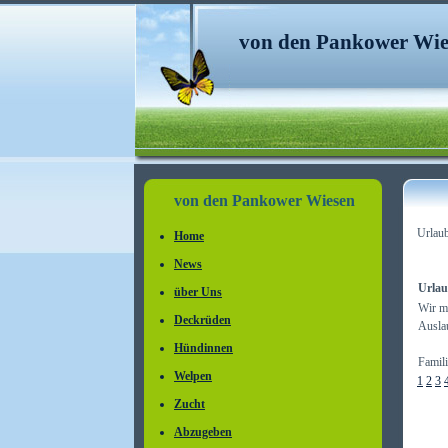
von den Pankower Wie
von den Pankower Wiesen
Urlau
Home
News
Urlau
über Uns
Wir mö
Deckrüden
Ausla
Hündinnen
Famil
Welpen
1
2
3
Zucht
Abzugeben