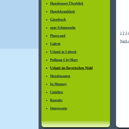
Hundesport Überblick
Hundekrankheit
Gästebuch
zum Schmunzeln
1
2
3
Pinnwand
Nach 
Galerie
Urlaub in Lübeck
Pullman City/Harz
Urlaub im Bayerischen Wald
Hundenamen
In Memory
Linkliste
Kontakt
Impressum