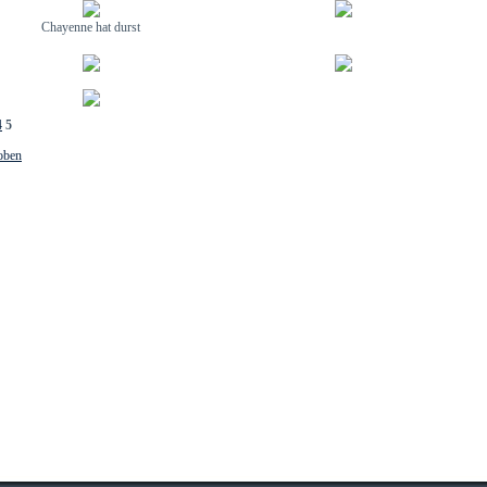
Chayenne hat durst
4
5
oben