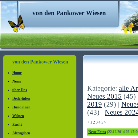
von den Pankower Wiesen
von den Pankower Wiesen
Home
News
Kategorie:
alle Ar
über Uns
Neues 2015
(45) 
Deckrüden
2019
(29) |
Neue
Hündinnen
(43) |
Neues 202
Welpen
<
1
2
3
4
5
>
Zucht
Neue Fotos
(22.12.2014 02:47:0
Abzugeben