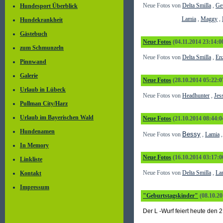
Neue Fotos von
Delta Smilla
,
Ge
Hundesport Überblick
Lamia
,
Maggy
,
Hundekrankheit
Gästebuch
Neue Fotos
(04.11.2014 23:14:0
zum Schmunzeln
Neue Fotos von
Delta Smilla
,
En
Pinnwand
Galerie
Neue Fotos
(28.10.2014 05:22:0
Urlaub in Lübeck
Neue Fotos von
Headhunter
,
Jes
Pullman City/Harz
Urlaub im Bayerischen Wald
Neue Fotos
(21.10.2014 08:44:0
Hundenamen
Bessy
Neue Fotos von
,
Lamia
In Memory
Neue Fotos
(16.10.2014 03:17:0
Linkliste
Neue Fotos von
Delta Smilla
,
La
Kontakt
Impressum
"Geburtstagskinder"
(08.10.20
Der L -Wurf feiert heute den