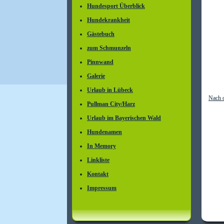
Hundesport Überblick
Hundekrankheit
Gästebuch
zum Schmunzeln
Pinnwand
Galerie
Urlaub in Lübeck
Nach 
Pullman City/Harz
Urlaub im Bayerischen Wald
Hundenamen
In Memory
Linkliste
Kontakt
Impressum