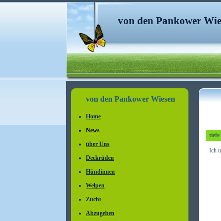
von den Pankower Wie
von den Pankower Wiesen
Home
News
tief
über Uns
Ich 
Deckrüden
Hündinnen
Welpen
Zucht
Abzugeben